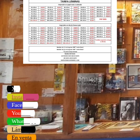
X
Instagram
Facebook
Youtube
WhatsApp
Láminas
En venta