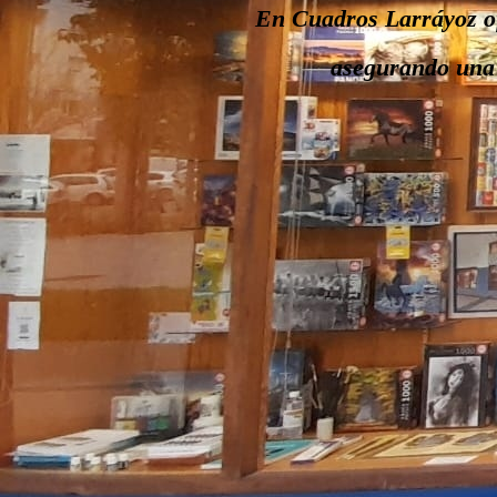
En Cuadros Larráyoz of
asegurando una i