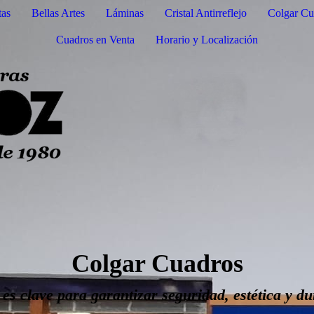
tas
Bellas Artes
Láminas
Cristal Antirreflejo
Colgar Cu
Cuadros en Venta
Horario y Localización
Colgar Cuadros
s clave para garantizar seguridad, estética y du