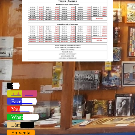
X
Instagram
Facebook
Youtube
WhatsApp
Láminas
En venta