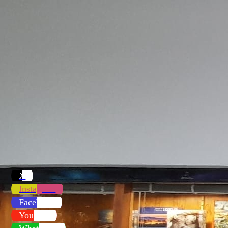
Gigantes de Pamplona 1
Kilikis de Pamplona
Gigantes de Pamplona 2
X
Instagram
Facebook
Youtube