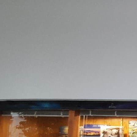
OFERTA 30% dto ANTES 300 € AHORA 210 € Eunate.
Navarra Medida 62 x 54 cm