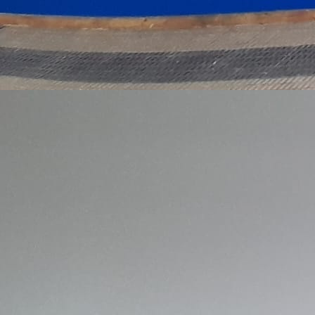
OFERTA 30% dto ANTES 300 € AHORA 210 € Caballo
Blanco 1. Pamplona Medida 75 x 41 cm