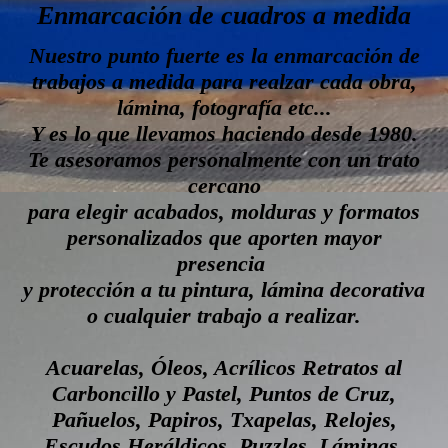
Enmarcación de cuadros a medida
Nuestro punto fuerte es la enmarcación de
trabajos a medida para realzar cada obra,
lámina, fotografía etc...
Y es lo que llevamos haciendo desde 1980.
Te asesoramos personalmente con un trato
cercano
para elegir acabados, molduras y formatos
personalizados que aporten mayor
presencia
y protección a tu pintura, lámina decorativa
o cualquier trabajo a realizar.
Acuarelas, Óleos, Acrílicos Retratos al
Carboncillo y Pastel, Puntos de Cruz,
Pañuelos, Papiros, Txapelas, Relojes,
Escudos Heráldicos, Puzzles, Láminas,