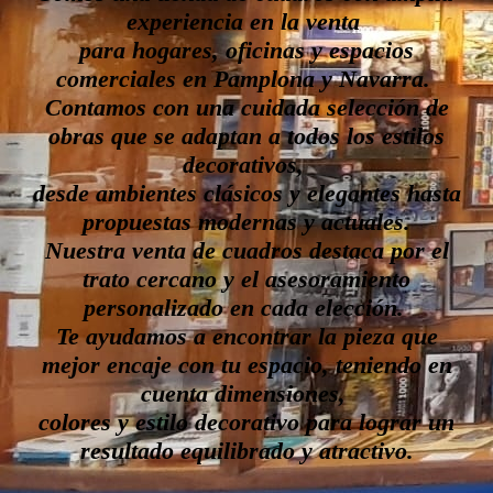
experiencia en la venta
para hogares,
oficinas y espacios
comerciales
en Pamplona y Navarra.
Contamos con una cuidada selección de
obras que se adaptan a todos los estilos
decorativos,
desde ambientes clásicos y elegantes hasta
propuestas modernas y actuales.
Nuestra venta de cuadros destaca por el
trato cercano y el asesoramiento
personalizado en cada elección.
Te ayudamos a encontrar la pieza que
mejor encaje con tu espacio, teniendo en
cuenta dimensiones,
colores y estilo decorativo para lograr un
resultado equilibrado y atractivo.